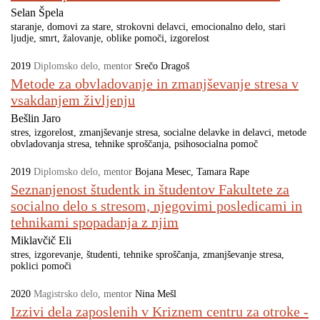
Selan Špela
staranje
domovi za stare
strokovni delavci
emocionalno delo
stari
ljudje
smrt
žalovanje
oblike pomoči
izgorelost
2019
Diplomsko delo
,
mentor
Srečo Dragoš
Metode za obvladovanje in zmanjševanje stresa v
vsakdanjem življenju
Bešlin Jaro
stres
izgorelost
zmanjševanje stresa
socialne delavke in delavci
metode
obvladovanja stresa
tehnike sproščanja
psihosocialna pomoč
2019
Diplomsko delo
,
mentor
Bojana Mesec
Tamara Rape
Seznanjenost študentk in študentov Fakultete za
socialno delo s stresom, njegovimi posledicami in
tehnikami spopadanja z njim
Miklavčič Eli
stres
izgorevanje
študenti
tehnike sproščanja
zmanjševanje stresa
poklici pomoči
2020
Magistrsko delo
,
mentor
Nina Mešl
Izzivi dela zaposlenih v Kriznem centru za otroke -