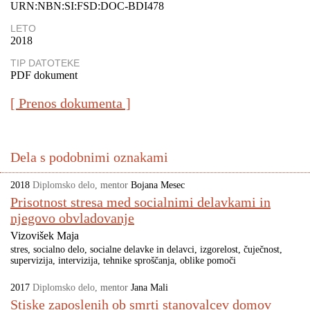
URN:NBN:SI:FSD:DOC-BDI478
LETO
2018
TIP DATOTEKE
PDF dokument
[ Prenos dokumenta ]
Dela s podobnimi oznakami
2018
Diplomsko delo
,
mentor
Bojana Mesec
Prisotnost stresa med socialnimi delavkami in
njegovo obvladovanje
Vizovišek Maja
stres
socialno delo
socialne delavke in delavci
izgorelost
čuječnost
supervizija
intervizija
tehnike sproščanja
oblike pomoči
2017
Diplomsko delo
,
mentor
Jana Mali
Stiske zaposlenih ob smrti stanovalcev domov