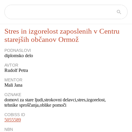
Stres in izgorelost zaposlenih v Centru
starejših občanov Ormož
PODNASLOVI
diplomsko delo
AVTOR
Rudolf Petra
MENTOR
Mali Jana
OZNAKE
domovi za stare ljudi
strokovni delavci
stres
izgorelost
tehnike sproščanja
oblike pomoči
COBISS ID
5055589
NBN