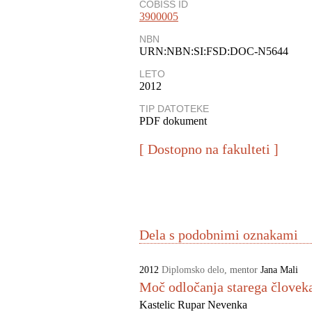
COBISS ID
3900005
NBN
URN:NBN:SI:FSD:DOC-N5644
LETO
2012
TIP DATOTEKE
PDF dokument
[ Dostopno na fakulteti ]
Dela s podobnimi oznakami
2012
Diplomsko delo
,
mentor
Jana Mali
Moč odločanja starega človeka
Kastelic Rupar Nevenka