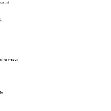
starimi
i
onalno varstvo
že