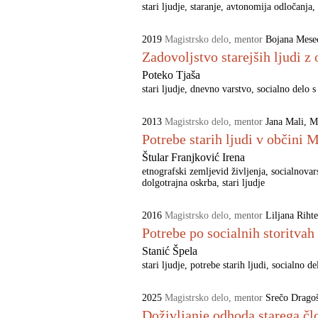
stari ljudje
staranje
avtonomija odločanja
2019
Magistrsko delo
,
mentor
Bojana Mese
Zadovoljstvo starejših ljudi 
Poteko Tjaša
stari ljudje
dnevno varstvo
socialno delo s
2013
Magistrsko delo
,
mentor
Jana Mali
M
Potrebe starih ljudi v občini 
Štular Franjković Irena
etnografski zemljevid življenja
socialnovar
dolgotrajna oskrba
stari ljudje
2016
Magistrsko delo
,
mentor
Liljana Rihte
Potrebe po socialnih storitvah
Stanić Špela
stari ljudje
potrebe starih ljudi
socialno de
2025
Magistrsko delo
,
mentor
Srečo Drago
Doživljanje odhoda starega čl