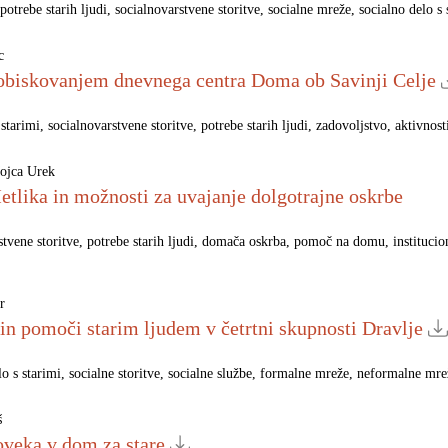
potrebe starih ljudi
socialnovarstvene storitve
socialne mreže
socialno delo s 
c
z obiskovanjem dnevnega centra Doma ob Savinji Celje
 starimi
socialnovarstvene storitve
potrebe starih ljudi
zadovoljstvo
aktivnost
ojca Urek
Metlika in možnosti za uvajanje dolgotrajne oskrbe
stvene storitve
potrebe starih ljudi
domača oskrba
pomoč na domu
instituci
r
 in pomoči starim ljudem v četrtni skupnosti Dravlje
lo s starimi
socialne storitve
socialne službe
formalne mreže
neformalne mre
š
oveka v dom za stare